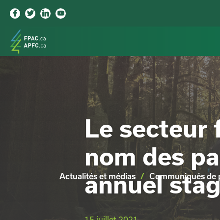




Le secteur 
nom des pa
annuel stag
Actualités et médias
/
Communiqués de 
15 juillet 2021