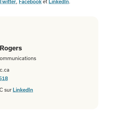
,
et
.
Twitter
Facebook
LinkedIn
Rogers
 Communications
c.ca
518
FC sur
LinkedIn