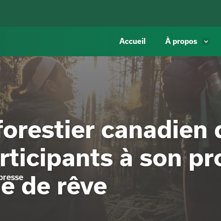
Accueil
À propos
forestier canadien 
rticipants à son 
e de rêve
presse