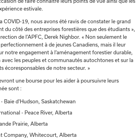
occasion de faire connaître leurs points de vue ainsi que les
expérience estivale.
 la COVID-19, nous avons été ravis de constater le grand
nt du côté des entreprises forestières que des étudiants »,
 direction de l’APFC, Derek Nighbor. « Non seulement le
 perfectionnement à de jeunes Canadiens, mais il leur
ur notre engagement à l’aménagement forestier durable,
ion avec les peuples et communautés autochtones et sur la
s écoresponsables de notre secteur. »
evront une bourse pour les aider à poursuivre leurs
née sont :
- Baie d'Hudson, Saskatchewan
ational - Peace River, Alberta
ande Prairie, Alberta
nt Company, Whitecourt, Alberta